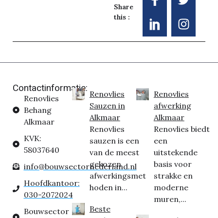
Share
this :
Contactinformatie:
Renovlies
Renovlies
Renovlies
Sauzen in
afwerking
Behang
Alkmaar
Alkmaar
Alkmaar
Renovlies
Renovlies biedt
KVK:
sauzen is een
een
58037640
van de meest
uitstekende
gekozen
basis voor
info@bouwsectornederland.nl
afwerkingsmet
strakke en
Hoofdkantoor:
hoden in...
moderne
030-2072024
muren,...
Beste
Bouwsector