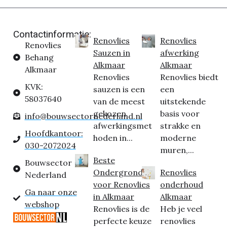
Contactinformatie:
Renovlies
Renovlies
Renovlies
Sauzen in
afwerking
Behang
Alkmaar
Alkmaar
Alkmaar
Renovlies
Renovlies biedt
KVK:
sauzen is een
een
58037640
van de meest
uitstekende
gekozen
basis voor
info@bouwsectornederland.nl
afwerkingsmet
strakke en
Hoofdkantoor:
hoden in...
moderne
030-2072024
muren,...
Beste
Bouwsector
Ondergrond
Renovlies
Nederland
voor Renovlies
onderhoud
Ga naar onze
in Alkmaar
Alkmaar
webshop
Renovlies is de
Heb je veel
perfecte keuze
renovlies