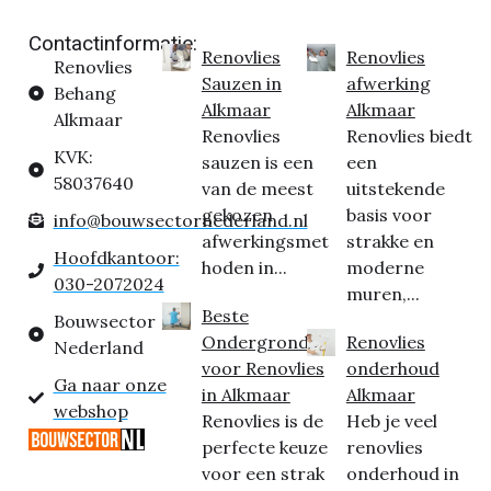
Contactinformatie:
Renovlies
Renovlies
Renovlies
Sauzen in
afwerking
Behang
Alkmaar
Alkmaar
Alkmaar
Renovlies
Renovlies biedt
KVK:
sauzen is een
een
58037640
van de meest
uitstekende
gekozen
basis voor
info@bouwsectornederland.nl
afwerkingsmet
strakke en
Hoofdkantoor:
hoden in...
moderne
030-2072024
muren,...
Beste
Bouwsector
Ondergrond
Renovlies
Nederland
voor Renovlies
onderhoud
Ga naar onze
in Alkmaar
Alkmaar
webshop
Renovlies is de
Heb je veel
perfecte keuze
renovlies
voor een strak
onderhoud in