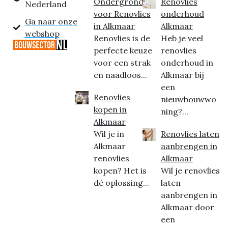
Ondergrond
Renovlies
Nederland
voor Renovlies
onderhoud
Ga naar onze
in Alkmaar
Alkmaar
webshop
Renovlies is de
Heb je veel
perfecte keuze
renovlies
voor een strak
onderhoud in
en naadloos...
Alkmaar bij
een
Renovlies
nieuwbouwwo
kopen in
ning?...
Alkmaar
Wil je in
Renovlies laten
Alkmaar
aanbrengen in
renovlies
Alkmaar
kopen? Het is
Wil je renovlies
dé oplossing...
laten
aanbrengen in
Alkmaar door
een