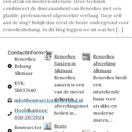
een strak en modern interieur. Deze techniek
combineert de duurzaamheid van Renovlies met een
gladde, professioneel afgewerkte verflaag. Ga je zelf
aan de slag? Bekijk dan eerst de beste ondergrond voor
renovliesbehang. In dit blog leggen we uit wat het […]
Contactinformatie:
Renovlies
Renovlies
Renovlies
Sauzen in
afwerking
Behang
Alkmaar
Alkmaar
Alkmaar
Renovlies
Renovlies biedt
KVK:
sauzen is een
een
58037640
van de meest
uitstekende
gekozen
basis voor
info@bouwsectornederland.nl
afwerkingsmet
strakke en
Hoofdkantoor:
hoden in...
moderne
030-2072024
muren,...
Beste
Bouwsector