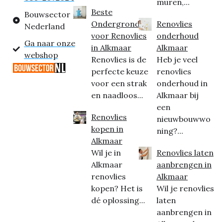
muren,...
Beste
Bouwsector
Ondergrond
Renovlies
Nederland
voor Renovlies
onderhoud
Ga naar onze
in Alkmaar
Alkmaar
webshop
Renovlies is de
Heb je veel
perfecte keuze
renovlies
voor een strak
onderhoud in
en naadloos...
Alkmaar bij
een
Renovlies
nieuwbouwwo
kopen in
ning?...
Alkmaar
Wil je in
Renovlies laten
Alkmaar
aanbrengen in
renovlies
Alkmaar
kopen? Het is
Wil je renovlies
dé oplossing...
laten
aanbrengen in