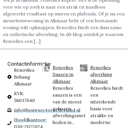
Wil je in Alkmaar renovlies kopen? Het is dé oplossing
voor wie op zoek is naar een strak en naadloos
afgewerkt resultaat op muren en plafonds. Of je nu een
nieuwbouwwoning in Alkmaar hebt of een bestaande
woning wilt opknappen, Renovlies biedt een duurzame
en esthetische afwerking. In dit blog ontdek je waarom
Renovlies een […]
Contactinformatie:
Renovlies
Renovlies
Renovlies
Sauzen in
afwerking
Behang
Alkmaar
Alkmaar
Alkmaar
Renovlies
Renovlies biedt
KVK:
sauzen is een
een
58037640
van de meest
uitstekende
gekozen
basis voor
info@bouwsectornederland.nl
afwerkingsmet
strakke en
Hoofdkantoor:
hoden in...
moderne
030-2072024