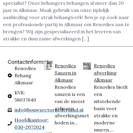
specialist? Onze behangers behangen al meer dan 20
jaar in Alkmaar. Maak gebruik van onze tijdelijk
aanbieding voor strak behangwerk! Ben je op zoek naar
een professionele partij in Alkmaar om Renovlies aan te
brengen? Wij zijn gespecialiseerd in het leveren van
strakke en duurzame afwerkingen […]
Contactinformatie:
Renovlies
Renovlies
Renovlies
Sauzen in
afwerking
Behang
Alkmaar
Alkmaar
Alkmaar
Renovlies
Renovlies biedt
KVK:
sauzen is een
een
58037640
van de meest
uitstekende
gekozen
basis voor
info@bouwsectornederland.nl
afwerkingsmet
strakke en
Hoofdkantoor:
hoden in...
moderne
030-2072024
muren,...