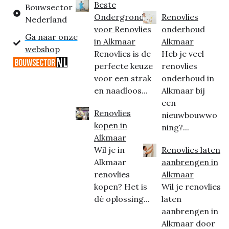
Beste
Bouwsector
Ondergrond
Renovlies
Nederland
voor Renovlies
onderhoud
Ga naar onze
in Alkmaar
Alkmaar
webshop
Renovlies is de
Heb je veel
perfecte keuze
renovlies
voor een strak
onderhoud in
en naadloos...
Alkmaar bij
een
Renovlies
nieuwbouwwo
kopen in
ning?...
Alkmaar
Wil je in
Renovlies laten
Alkmaar
aanbrengen in
renovlies
Alkmaar
kopen? Het is
Wil je renovlies
dé oplossing...
laten
aanbrengen in
Alkmaar door