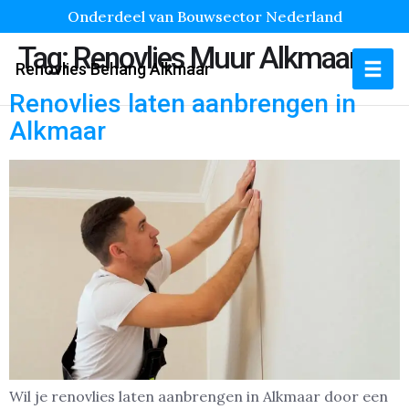
Onderdeel van Bouwsector Nederland
Tag:
Renovlies Muur Alkmaar
Renovlies Behang Alkmaar
Renovlies laten aanbrengen in
Alkmaar
Wil je renovlies laten aanbrengen in Alkmaar door een