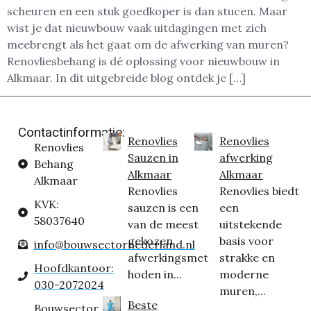
scheuren en een stuk goedkoper is dan stucen. Maar
wist je dat nieuwbouw vaak uitdagingen met zich
meebrengt als het gaat om de afwerking van muren?
Renovliesbehang is dé oplossing voor nieuwbouw in
Alkmaar. In dit uitgebreide blog ontdek je […]
Contactinformatie:
Renovlies
Renovlies
Renovlies
Sauzen in
afwerking
Behang
Alkmaar
Alkmaar
Alkmaar
Renovlies
Renovlies biedt
KVK:
sauzen is een
een
58037640
van de meest
uitstekende
gekozen
basis voor
info@bouwsectornederland.nl
afwerkingsmet
strakke en
Hoofdkantoor:
hoden in...
moderne
030-2072024
muren,...
Beste
Bouwsector