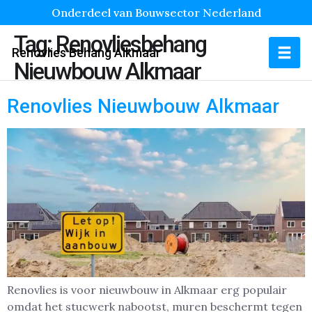
Onderdeel van Bouwsector Nederland
Tag:
Renovliesbehang
Renovlies Behang Alkmaar
Nieuwbouw Alkmaar
Renovlies Nieuwbouw Alkmaar
Renovlies is voor nieuwbouw in Alkmaar erg populair
omdat het stucwerk nabootst, muren beschermt tegen