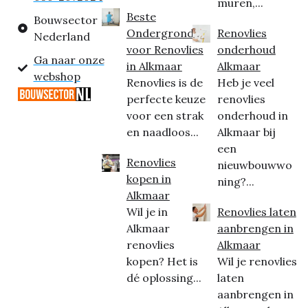
muren,...
Beste
Bouwsector
Ondergrond
Renovlies
Nederland
voor Renovlies
onderhoud
Ga naar onze
in Alkmaar
Alkmaar
webshop
Renovlies is de
Heb je veel
perfecte keuze
renovlies
voor een strak
onderhoud in
en naadloos...
Alkmaar bij
een
Renovlies
nieuwbouwwo
kopen in
ning?...
Alkmaar
Wil je in
Renovlies laten
Alkmaar
aanbrengen in
renovlies
Alkmaar
kopen? Het is
Wil je renovlies
dé oplossing...
laten
aanbrengen in