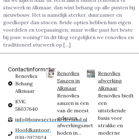
Als we kijken naar de verschillen tussen renovlies vs
stucwerk in Alkmaar, dan wint behang op alle punten bij
nieuwbouw. Het is namelijk sterker, duurzamer en
goedkoper dan stucen. Beide opties hebben hun eigen
voordelen en toepassingen, maar welke past het beste
bij jouw woning? In dit blog vergelijken we renovlies en
traditioneel stucwerk op […]
Contactinformatie:
Renovlies
Renovlies
Renovlies
Sauzen in
afwerking
Behang
Alkmaar
Alkmaar
Alkmaar
Renovlies
Renovlies biedt
KVK:
sauzen is een
een
58037640
van de meest
uitstekende
gekozen
basis voor
info@bouwsectornederland.nl
afwerkingsmet
strakke en
Hoofdkantoor:
hoden in...
moderne
030-2072024