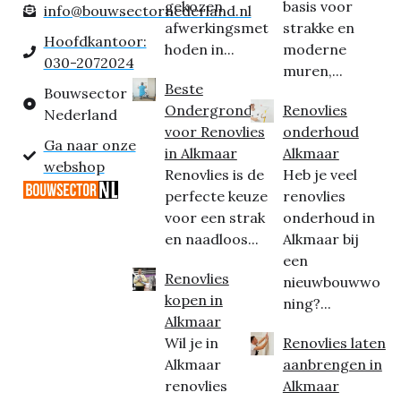
gekozen
basis voor
info@bouwsectornederland.nl
afwerkingsmet
strakke en
Hoofdkantoor:
hoden in...
moderne
030-2072024
muren,...
Beste
Bouwsector
Ondergrond
Renovlies
Nederland
voor Renovlies
onderhoud
Ga naar onze
in Alkmaar
Alkmaar
webshop
Renovlies is de
Heb je veel
perfecte keuze
renovlies
voor een strak
onderhoud in
en naadloos...
Alkmaar bij
een
Renovlies
nieuwbouwwo
kopen in
ning?...
Alkmaar
Wil je in
Renovlies laten
Alkmaar
aanbrengen in
renovlies
Alkmaar