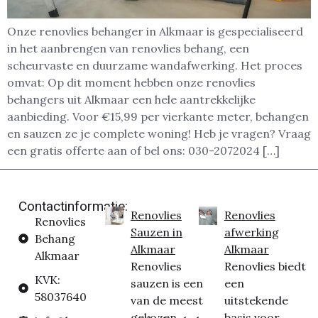
Onze renovlies behanger in Alkmaar is gespecialiseerd
in het aanbrengen van renovlies behang, een
scheurvaste en duurzame wandafwerking. Het proces
omvat: Op dit moment hebben onze renovlies
behangers uit Alkmaar een hele aantrekkelijke
aanbieding. Voor €15,99 per vierkante meter, behangen
en sauzen ze je complete woning! Heb je vragen? Vraag
een gratis offerte aan of bel ons: 030-2072024 […]
Contactinformatie:
Renovlies
Renovlies
Renovlies
Sauzen in
afwerking
Behang
Alkmaar
Alkmaar
Alkmaar
Renovlies
Renovlies biedt
KVK:
sauzen is een
een
58037640
van de meest
uitstekende
gekozen
basis voor