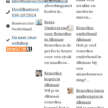
info@bouwsectornederland.nl
afwerkingsmet
strakke en
Hoofdkantoor:
hoden in...
moderne
030-2072024
muren,...
Beste
Bouwsector
Ondergrond
Renovlies
Nederland
voor Renovlies
onderhoud
Ga naar onze
in Alkmaar
Alkmaar
webshop
Renovlies is de
Heb je veel
perfecte keuze
renovlies
voor een strak
onderhoud in
en naadloos...
Alkmaar bij
een
Renovlies
nieuwbouwwo
kopen in
ning?...
Alkmaar
Wil je in
Renovlies laten
Alkmaar
aanbrengen in
renovlies
Alkmaar
kopen? Het is
Wil je renovlies